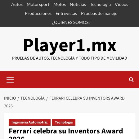
Saltar
Autos
Motorsport
Motos
Noticias
Tecnología
Videos
al
Producciones
Entrevistas
Pruebas de manejo
contenido
¿QUIÉNES SOMOS?
Player1.mx
PRUEBAS DE AUTOS, TECNOLOGÍA Y TODO TIPO DE MOVILIDAD
Menú
primario
INICIO
TECNOLOGÍA
FERRARI CELEBRA SU INVENTORS AWARD
2026
Ingenieria Automotriz
Tecnología
Ferrari celebra su Inventors Award