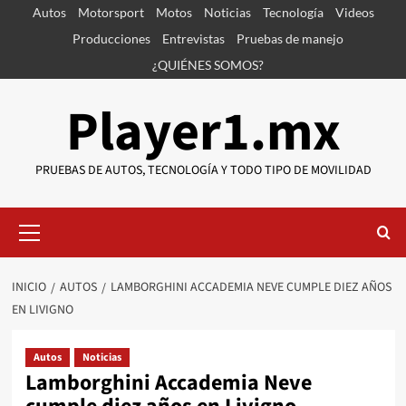
Saltar
Autos
Motorsport
Motos
Noticias
Tecnología
Videos
al
Producciones
Entrevistas
Pruebas de manejo
contenido
¿QUIÉNES SOMOS?
Player1.mx
PRUEBAS DE AUTOS, TECNOLOGÍA Y TODO TIPO DE MOVILIDAD
Menú
primario
INICIO
AUTOS
LAMBORGHINI ACCADEMIA NEVE CUMPLE DIEZ AÑOS
EN LIVIGNO
Autos
Noticias
Lamborghini Accademia Neve