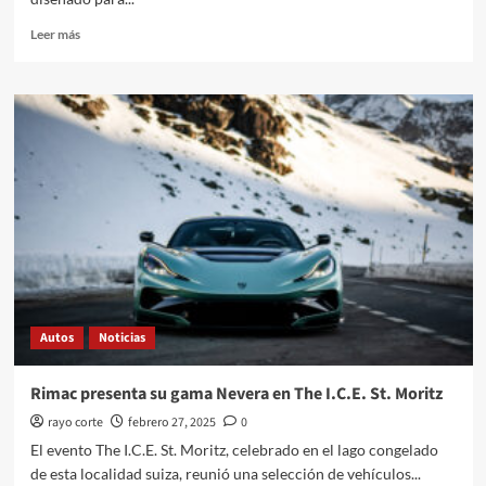
Leer
Leer más
más
sobre
Hyundai
y
Samsung
avanzan
en
manufactura
con
tecnología
5G
RedCap
Autos
Noticias
Rimac presenta su gama Nevera en The I.C.E. St. Moritz
rayo corte
febrero 27, 2025
0
El evento The I.C.E. St. Moritz, celebrado en el lago congelado
de esta localidad suiza, reunió una selección de vehículos...