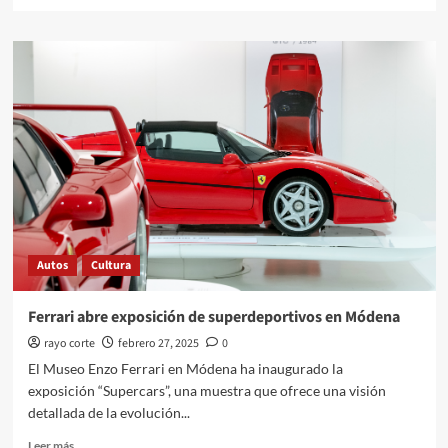
más
sobre
BMW
Group
Classic
digitaliza
su
archivo
histórico
Autos
Cultura
Ferrari abre exposición de superdeportivos en Módena
rayo corte
febrero 27, 2025
0
El Museo Enzo Ferrari en Módena ha inaugurado la
exposición “Supercars”, una muestra que ofrece una visión
detallada de la evolución...
Leer
Leer más