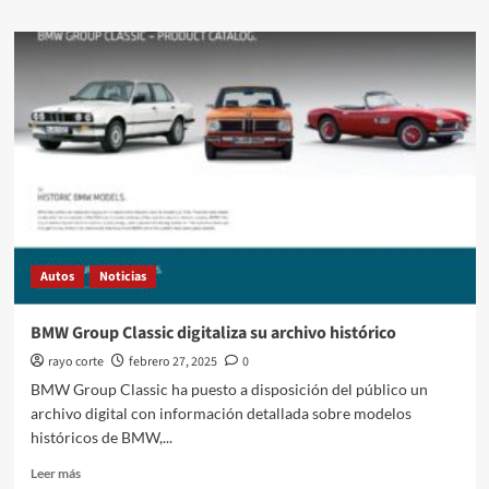
sobre
Porsche
mantiene
su
presencia
en
el
Mexico
Open
at
VidantaWorld
Autos
Noticias
BMW Group Classic digitaliza su archivo histórico
rayo corte
febrero 27, 2025
0
BMW Group Classic ha puesto a disposición del público un
archivo digital con información detallada sobre modelos
históricos de BMW,...
Leer
Leer más