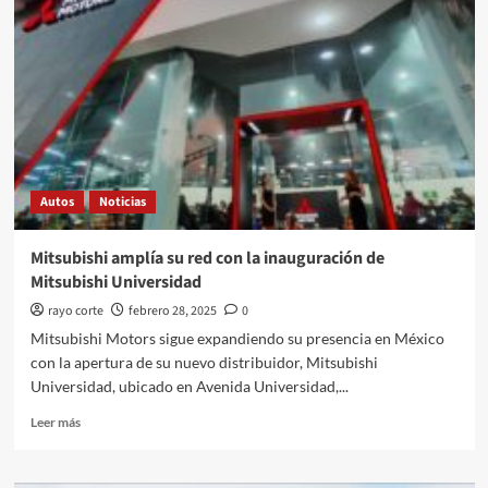
EV4
y
el
Concept
EV2
como
parte
de
su
Autos
Noticias
estrategia
de
electrificación
Mitsubishi amplía su red con la inauguración de
Mitsubishi Universidad
rayo corte
febrero 28, 2025
0
Mitsubishi Motors sigue expandiendo su presencia en México
con la apertura de su nuevo distribuidor, Mitsubishi
Universidad, ubicado en Avenida Universidad,...
Leer
Leer más
más
sobre
Mitsubishi