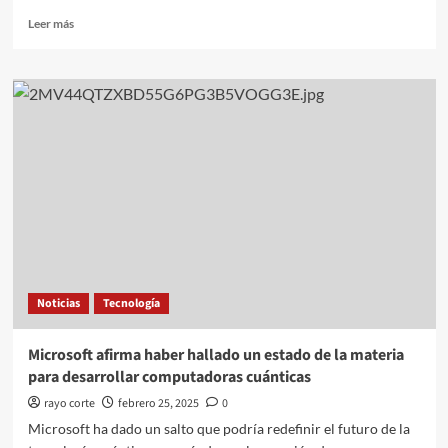
Leer
Leer más
más
sobre
Elon
Musk
presenta
Grok-
3,
su
IA
más
avanzada
Noticias
Tecnología
Microsoft afirma haber hallado un estado de la materia
para desarrollar computadoras cuánticas
rayo corte
febrero 25, 2025
0
Microsoft ha dado un salto que podría redefinir el futuro de la