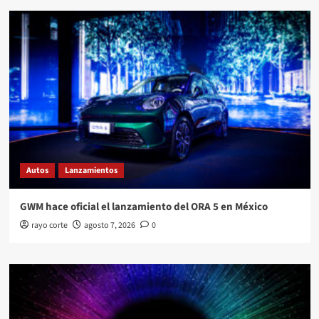
Autos
Lanzamientos
GWM hace oficial el lanzamiento del ORA 5 en México
rayo corte
agosto 7, 2026
0