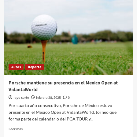
amplía
su
red
con
la
inauguración
de
Mitsubishi
Universidad
Autos
Deporte
Porsche mantiene su presencia en el Mexico Open at
VidantaWorld
rayo corte
febrero 28, 2025
0
Por cuarto año consecutivo, Porsche de México estuvo
presente en el Mexico Open at VidantaWorld, torneo que
forma parte del calendario del PGA TOUR y...
Leer
Leer más
más