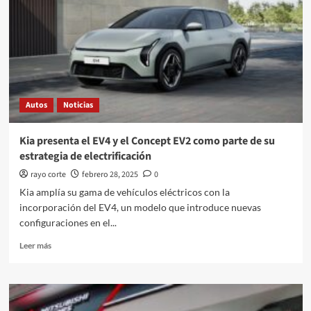
Autos
Noticias
Kia presenta el EV4 y el Concept EV2 como parte de su
estrategia de electrificación
rayo corte
febrero 28, 2025
0
Kia amplía su gama de vehículos eléctricos con la
incorporación del EV4, un modelo que introduce nuevas
configuraciones en el...
Leer
Leer más
más
sobre
Kia
presenta
el