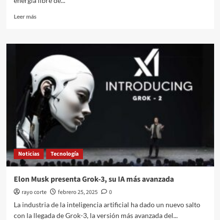
energía libre de...
Leer
Leer más
más
sobre
Nissan
ensambla
3
millones
de
autos
sin
CO2
Noticias
Tecnología
Elon Musk presenta Grok-3, su IA más avanzada
rayo corte
febrero 25, 2025
0
La industria de la inteligencia artificial ha dado un nuevo salto
con la llegada de Grok-3, la versión más avanzada del...