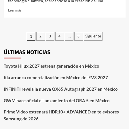
tecnología cuántica, acercándose a la creación de una...
Leer
Leer más
más
sobre
Microsoft
afirma
Paginación
2
3
4
8
Siguiente
1
…
haber
de
hallado
un
ÚLTIMAS NOTICIAS
entradas
estado
de
la
Toyota Hilux 2027 estrena generación en México
materia
para
Kia arranca comercialización en México del EV3 2027
desarrollar
computadoras
INFINITI revela la nueva QX65 Autograph 2027 en México
cuánticas
GWM hace oficial el lanzamiento del ORA 5 en México
Prime Video estrenará HDR10+ ADVANCED en televisores
Samsung de 2026