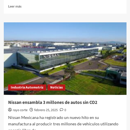
Leer
Leer más
más
sobre
Rimac
presenta
su
gama
Nevera
en
The
I.C.E.
St.
Moritz
Industria Automotriz
Noticias
Nissan ensambla 3 millones de autos sin CO2
rayo corte
febrero 25, 2025
0
Nissan Mexicana ha registrado un nuevo hito en su
manufactura al producir tres millones de vehículos utilizando