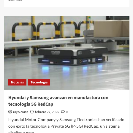
más
sobre
Ferrari
abre
exposición
de
superdeportivos
en
Módena
Noticias
Tecnología
Hyundai y Samsung avanzan en manufactura con
tecnología 5G RedCap
rayo corte
febrero 27, 2025
0
Hyundai Motor Company y Samsung Electronics han verificado
con éxito la tecnología Private 5G (P-5G) RedCap, un sistema
diseñado para...