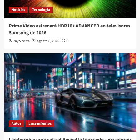
Noticias
Tecnología
Prime Video estrenará HDR10+ ADVANCED en televisores
Samsung de 2026
rayo corte
agosto 6, 2026
0
Autos
Lanzamientos
Lamborghini presenta el Revuelto Impavido, una edición