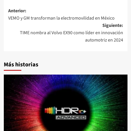
Navegación
Anterior:
VEMO y GM transforman la electromovilidad en México
de
Siguiente:
entradas
TIME nombra al Volvo EX90 como líder en innovación
automotriz en 2024
Más historias