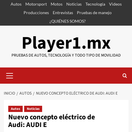
Saltar
Autos
Motorsport
Motos
Noticias
Tecnología
Videos
al
Producciones
Entrevistas
Pruebas de manejo
contenido
¿QUIÉNES SOMOS?
Player1.mx
PRUEBAS DE AUTOS, TECNOLOGÍA Y TODO TIPO DE MOVILIDAD
Menú
primario
INICIO
AUTOS
NUEVO CONCEPTO ELÉCTRICO DE AUDI: AUDI E
Autos
Noticias
Nuevo concepto eléctrico de
Audi: AUDI E