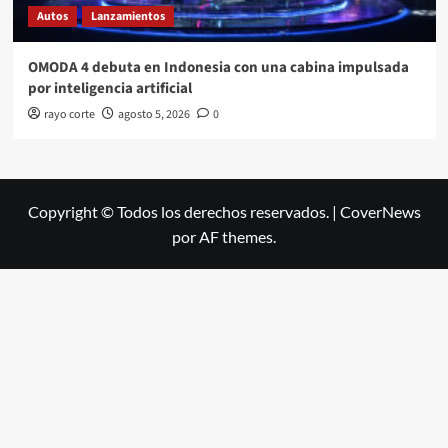
Autos
Lanzamientos
OMODA 4 debuta en Indonesia con una cabina impulsada
por inteligencia artificial
rayo corte
agosto 5, 2026
0
Copyright © Todos los derechos reservados.
|
CoverNews
por AF themes.