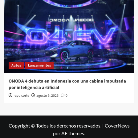
Autos
Lanzamientos
OMODA 4 debuta en Indonesia con una cabina impulsada
por inteligencia artificial
rayo corte
agosto 5, 2026
0
Copyright © Todos los derechos reservados.
|
CoverNews
por AF themes.