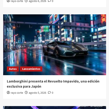
rayo corte
agosto 6, 2026
0
Autos
Lanzamientos
Lamborghini presenta el Revuelto Impavido, una edición
exclusiva para Japón
rayo corte
agosto 5, 2026
0