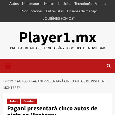
Saltar
Autos
Motorsport
Motos
Noticias
Tecnología
Videos
al
Producciones
Entrevistas
Pruebas de manejo
contenido
¿QUIÉNES SOMOS?
Player1.mx
PRUEBAS DE AUTOS, TECNOLOGÍA Y TODO TIPO DE MOVILIDAD
Menú
primario
INICIO
AUTOS
PAGANI PRESENTARÁ CINCO AUTOS DE PISTA EN
MONTEREY
Autos
Eventos
Pagani presentará cinco autos de