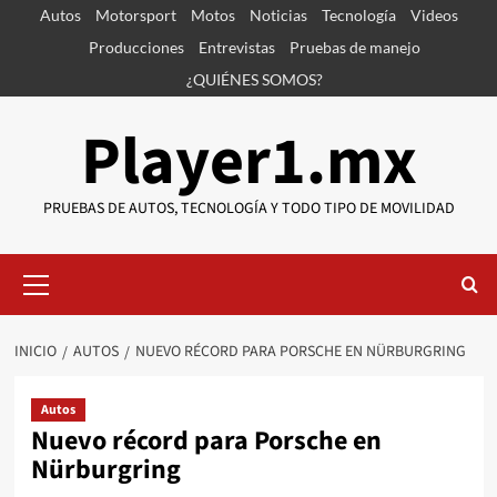
Saltar
Autos
Motorsport
Motos
Noticias
Tecnología
Videos
al
Producciones
Entrevistas
Pruebas de manejo
contenido
¿QUIÉNES SOMOS?
Player1.mx
PRUEBAS DE AUTOS, TECNOLOGÍA Y TODO TIPO DE MOVILIDAD
Menú
primario
INICIO
AUTOS
NUEVO RÉCORD PARA PORSCHE EN NÜRBURGRING
Autos
Nuevo récord para Porsche en
Nürburgring