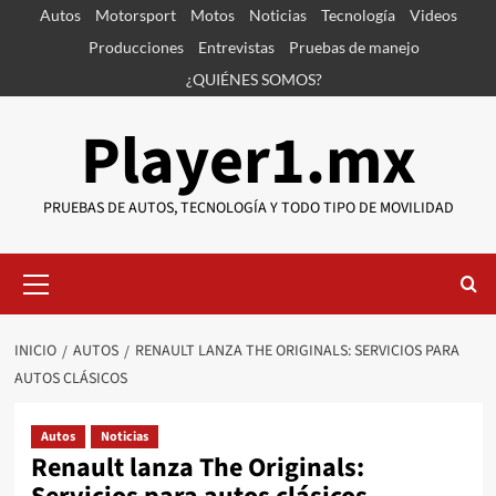
Saltar
Autos
Motorsport
Motos
Noticias
Tecnología
Videos
al
Producciones
Entrevistas
Pruebas de manejo
contenido
¿QUIÉNES SOMOS?
Player1.mx
PRUEBAS DE AUTOS, TECNOLOGÍA Y TODO TIPO DE MOVILIDAD
Menú
primario
INICIO
AUTOS
RENAULT LANZA THE ORIGINALS: SERVICIOS PARA
AUTOS CLÁSICOS
Autos
Noticias
Renault lanza The Originals: