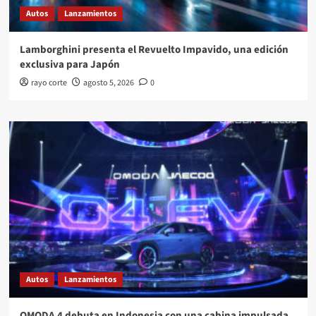
Autos
Lanzamientos
Lamborghini presenta el Revuelto Impavido, una edición
exclusiva para Japón
rayo corte
agosto 5, 2026
0
Autos
Lanzamientos
OMODA 4 debuta en Indonesia con una cabina impulsada