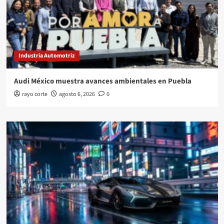
Industria Automotriz
Audi México muestra avances ambientales en Puebla
rayo corte
agosto 6, 2026
0