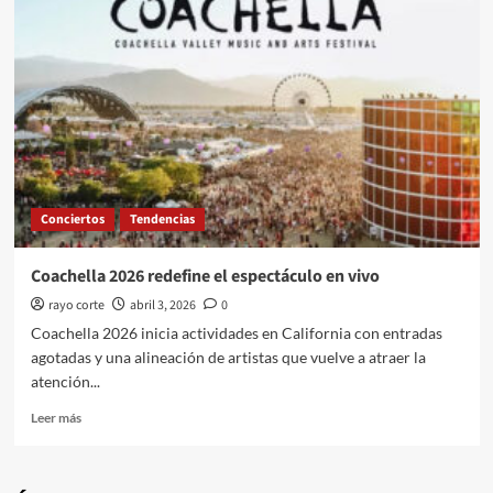
espectáculo
en
vivo
con
su Lux
Tour
Conciertos
Tendencias
Coachella 2026 redefine el espectáculo en vivo
rayo corte
abril 3, 2026
0
Coachella 2026 inicia actividades en California con entradas
agotadas y una alineación de artistas que vuelve a atraer la
atención...
Leer
Leer más
más
sobre
Coachella