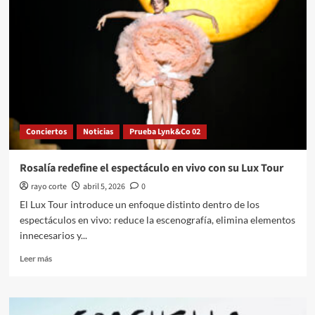
México
y
desata
uno
de
los
mayores
fenómenos
musicales
Conciertos
Noticias
Prueba Lynk&Co 02
del
año
Rosalía redefine el espectáculo en vivo con su Lux Tour
rayo corte
abril 5, 2026
0
El Lux Tour introduce un enfoque distinto dentro de los
espectáculos en vivo: reduce la escenografía, elimina elementos
innecesarios y...
Leer
Leer más
más
sobre
Rosalía redefine
el