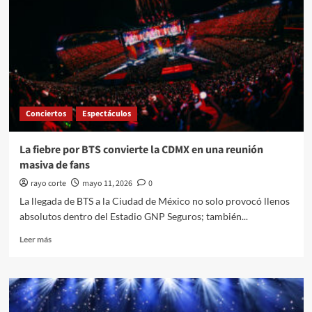
una
derrama
de
hasta
3,000
mdp
en
CDMX
Conciertos
Espectáculos
La fiebre por BTS convierte la CDMX en una reunión
masiva de fans
rayo corte
mayo 11, 2026
0
La llegada de BTS a la Ciudad de México no solo provocó llenos
absolutos dentro del Estadio GNP Seguros; también...
Leer
Leer más
más
sobre
La
fiebre
por