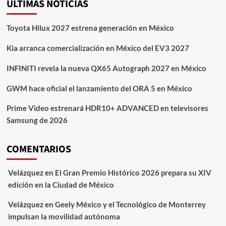
ÚLTIMAS NOTICIAS
2026
redefine
el
Toyota Hilux 2027 estrena generación en México
espectáculo
en
Kia arranca comercialización en México del EV3 2027
vivo
INFINITI revela la nueva QX65 Autograph 2027 en México
GWM hace oficial el lanzamiento del ORA 5 en México
Prime Video estrenará HDR10+ ADVANCED en televisores
Samsung de 2026
COMENTARIOS
Velázquez
en
El Gran Premio Histórico 2026 prepara su XIV
edición en la Ciudad de México
Velázquez
en
Geely México y el Tecnológico de Monterrey
impulsan la movilidad autónoma