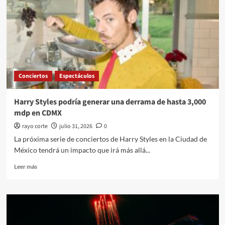
Conciertos
Espectáculos
Harry Styles podría generar una derrama de hasta 3,000
mdp en CDMX
rayo corte
julio 31, 2026
0
La próxima serie de conciertos de Harry Styles en la Ciudad de
México tendrá un impacto que irá más allá...
Leer
Leer más
más
sobre
Harry
Styles
podría
generar