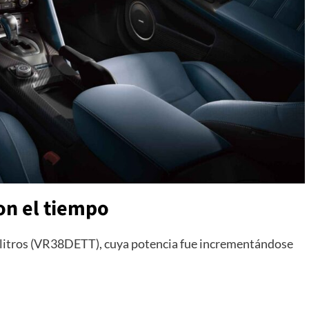
on el tiempo
8 litros (VR38DETT), cuya potencia fue incrementándose