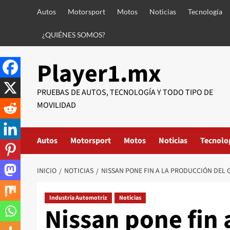
Saltar
Autos
Motorsport
Motos
Noticias
Tecnología
al
contenido
¿QUIÉNES SOMOS?
Player1.mx
PRUEBAS DE AUTOS, TECNOLOGÍA Y TODO TIPO DE
MOVILIDAD
Autos
Motorsport
Motos
Noticias
Tecnolo
INICIO
NOTICIAS
NISSAN PONE FIN A LA PRODUCCIÓN DEL G
Industria Automotriz
Noticias
Nissan pone fin 