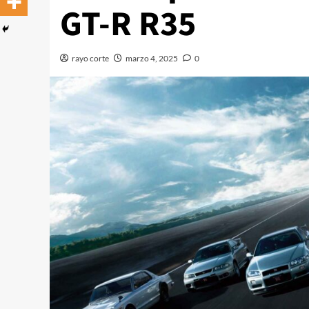
GT-R R35
rayo corte
marzo 4, 2025
0