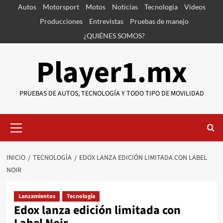
Saltar
Autos
Motorsport
Motos
Noticias
Tecnología
Videos
al
Producciones
Entrevistas
Pruebas de manejo
contenido
¿QUIÉNES SOMOS?
Player1.mx
PRUEBAS DE AUTOS, TECNOLOGÍA Y TODO TIPO DE MOVILIDAD
Menú
primario
INICIO
TECNOLOGÍA
EDOX LANZA EDICIÓN LIMITADA CON LABEL
NOIR
Lanzamientos
Tecnología
Edox lanza edición limitada con