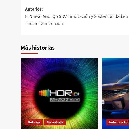
Navegación
Anterior:
El Nuevo Audi Q5 SUV: Innovación y Sostenibilidad en
de
Tercera Generación
entradas
Más historias
Noticias
Tecnología
Industria Au