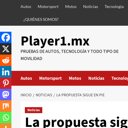
Saltar
Autos
Motorsport
Motos
Noticias
Tecnología
al
contenido
¿QUIÉNES SOMOS?
Player1.mx
PRUEBAS DE AUTOS, TECNOLOGÍA Y TODO TIPO DE
MOVILIDAD
Autos
Motorsport
Motos
Noticias
Tecnolo
INICIO
NOTICIAS
LA PROPUESTA SIGUE EN PIE
Noticias
La propuesta sig