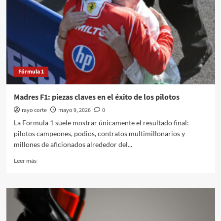
a
F1
2026
Fórmula 1
Madres F1: piezas claves en el éxito de los pilotos
rayo corte
mayo 9, 2026
0
La Formula 1 suele mostrar únicamente el resultado final:
pilotos campeones, podios, contratos multimillonarios y
millones de aficionados alrededor del...
Leer
Leer más
más
sobre
Madres
F1:
piezas
claves