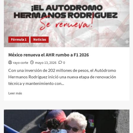
Alpine
F1
Fórmula 1
Noticias
México renueva el AHR rumbo a F1 2026
rayo corte
mayo 13, 2026
0
Con una inversión de 202 millones de pesos, el Autódromo
Hermanos Rodríguez inició una nueva etapa de renovación
técnica y mantenimiento con...
Leer
Leer más
más
sobre
México
renueva
el
AHR
rumbo