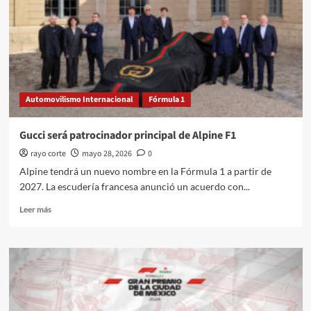
Fórmula
1
Automovilismo Internacional
Fórmula 1
Gucci será patrocinador principal de Alpine F1
rayo corte
mayo 28, 2026
0
Alpine tendrá un nuevo nombre en la Fórmula 1 a partir de
2027. La escudería francesa anunció un acuerdo con...
Leer
Leer más
más
sobre
Gucci
será
patrocinador
principal
de