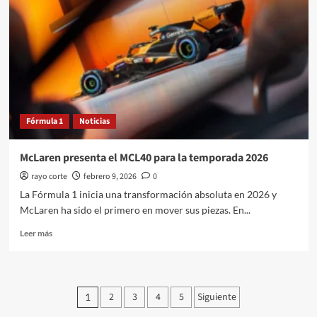
accidente
de
Antonelli
a
bordo
del
GT
63
PRO
Fórmula 1
Noticias
McLaren presenta el MCL40 para la temporada 2026
rayo corte
febrero 9, 2026
0
La Fórmula 1 inicia una transformación absoluta en 2026 y
McLaren ha sido el primero en mover sus piezas. En...
Leer
Leer más
más
sobre
McLaren
presenta
Paginación
2
3
4
5
Siguiente
1
el
MCL40