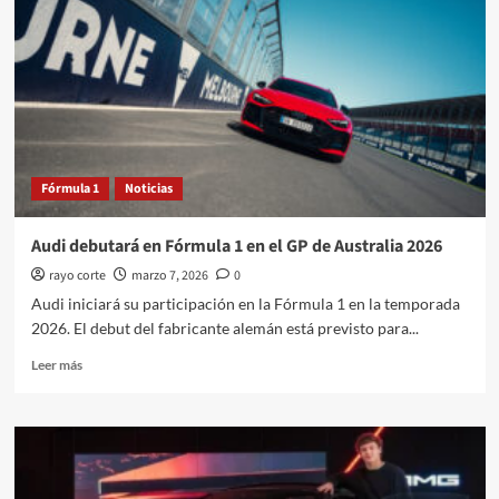
debuta
en
el
Gran
Premio
de
Miami
como
vehículo
Fórmula 1
Noticias
de
exhibición
Audi debutará en Fórmula 1 en el GP de Australia 2026
rayo corte
marzo 7, 2026
0
Audi iniciará su participación en la Fórmula 1 en la temporada
2026. El debut del fabricante alemán está previsto para...
Leer
Leer más
más
sobre
Audi
debutará
en
Fórmula