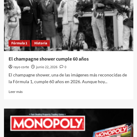
Fórmula 1
Historia
El champagne shower cumple 60 años
rayo corte
junio 22, 2026
0
El champagne shower, una de las imágenes más reconocidas de
la Fórmula 1, cumple 60 años en 2026. Aunque hoy...
Leer
Leer más
más
sobre
El
champagne
shower
cumple
60