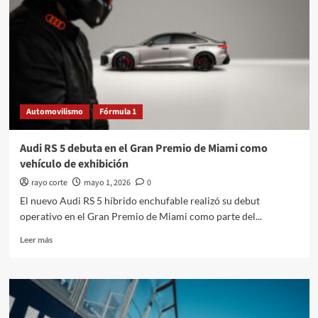
en
el
éxito
de
los
pilotos
Automovilismo
Fórmula 1
Audi RS 5 debuta en el Gran Premio de Miami como
vehículo de exhibición
rayo corte
mayo 1, 2026
0
El nuevo Audi RS 5 híbrido enchufable realizó su debut
operativo en el Gran Premio de Miami como parte del...
Leer
Leer más
más
sobre
Audi
RS
5