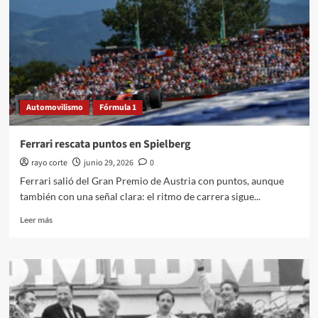
Automovilismo
Fórmula 1
Ferrari rescata puntos en Spielberg
rayo corte
junio 29, 2026
0
Ferrari salió del Gran Premio de Austria con puntos, aunque
también con una señal clara: el ritmo de carrera sigue...
Leer
Leer más
más
sobre
Ferrari
rescata
puntos
en
Spielberg