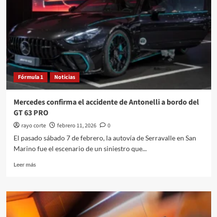
1
en
el
GP
de
Australia
2026
Fórmula 1
Noticias
Mercedes confirma el accidente de Antonelli a bordo del
GT 63 PRO
rayo corte
febrero 11, 2026
0
El pasado sábado 7 de febrero, la autovía de Serravalle en San
Marino fue el escenario de un siniestro que...
Leer
Leer más
más
sobre
Mercedes
confirma
el