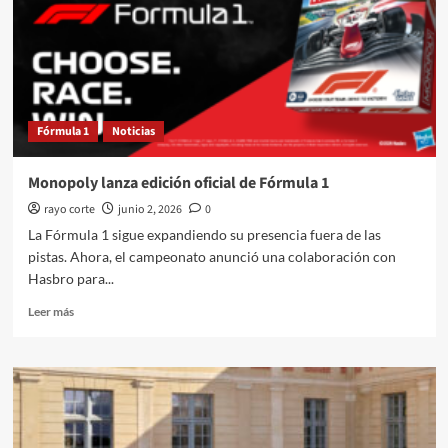
años
Fórmula 1
Noticias
Monopoly lanza edición oficial de Fórmula 1
rayo corte
junio 2, 2026
0
La Fórmula 1 sigue expandiendo su presencia fuera de las
pistas. Ahora, el campeonato anunció una colaboración con
Hasbro para...
Leer
Leer más
más
sobre
Monopoly
lanza
edición
oficial
de