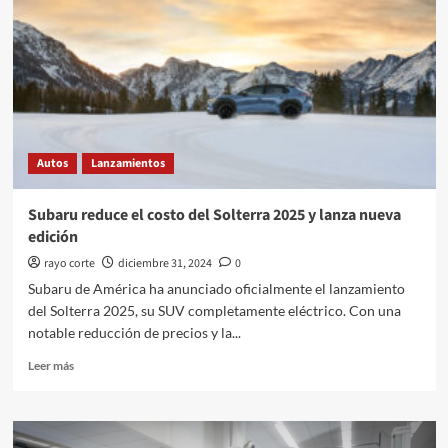
Rolls-
Royce:
La
historia
de
Charles
Sykes
Autos
Lanzamientos
Subaru reduce el costo del Solterra 2025 y lanza nueva
edición
rayo corte
diciembre 31, 2024
0
Subaru de América ha anunciado oficialmente el lanzamiento
del Solterra 2025, su SUV completamente eléctrico. Con una
notable reducción de precios y la...
Leer
Leer más
más
sobre
Subaru
reduce