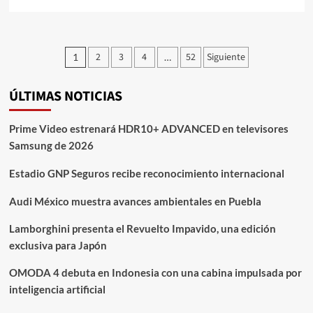
más
sobre
Lexus
GX
Paginación
2
3
4
52
Siguiente
1
…
2025
de
introduce
su
ÚLTIMAS NOTICIAS
entradas
nueva
generación
Prime Video estrenará HDR10+ ADVANCED en televisores
Samsung de 2026
Estadio GNP Seguros recibe reconocimiento internacional
Audi México muestra avances ambientales en Puebla
Lamborghini presenta el Revuelto Impavido, una edición
exclusiva para Japón
OMODA 4 debuta en Indonesia con una cabina impulsada por
inteligencia artificial