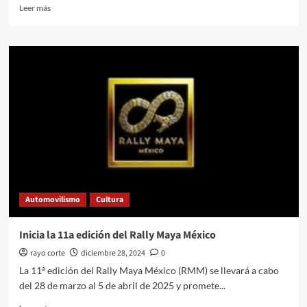
Leer
Leer más
más
sobre
Ferrari
cierra
el
año
con
triunfos
históricos
y
un
futuro
ambicioso
Automovilismo
Cultura
Inicia la 11a edición del Rally Maya México
rayo corte
diciembre 28, 2024
0
La 11ª edición del Rally Maya México (RMM) se llevará a cabo
del 28 de marzo al 5 de abril de 2025 y promete...
Leer