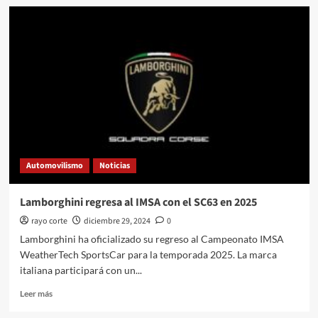
El
arte
automotriz
de
Pagani
deslumbró
en
Auto
e
Moto
d’Epoca
Automovilismo
Noticias
Lamborghini regresa al IMSA con el SC63 en 2025
rayo corte
diciembre 29, 2024
0
Lamborghini ha oficializado su regreso al Campeonato IMSA
WeatherTech SportsCar para la temporada 2025. La marca
italiana participará con un...
Leer
Leer más
más