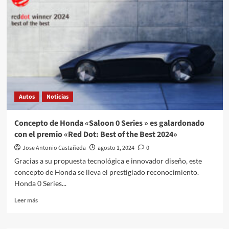
K4
llega
al
mercado
mexicano
Autos
Noticias
Concepto de Honda «Saloon 0 Series » es galardonado
con el premio «Red Dot: Best of the Best 2024»
Jose Antonio Castañeda
agosto 1, 2024
0
Gracias a su propuesta tecnológica e innovador diseño, este
concepto de Honda se lleva el prestigiado reconocimiento.
Honda 0 Series...
Leer
Leer más
más
sobre
Concepto