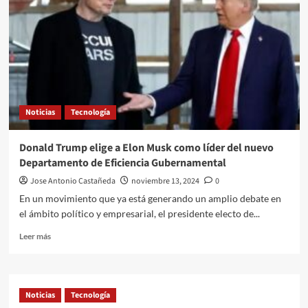
tras
pausa
en
aranceles
Noticias
Tecnología
Donald Trump elige a Elon Musk como líder del nuevo
Departamento de Eficiencia Gubernamental
Jose Antonio Castañeda
noviembre 13, 2024
0
En un movimiento que ya está generando un amplio debate en
el ámbito político y empresarial, el presidente electo de...
Leer
Leer más
más
sobre
Donald
Trump
Noticias
Tecnología
elige