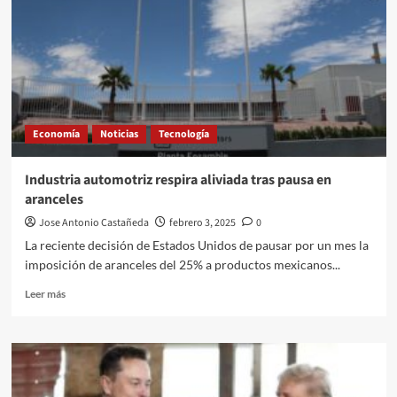
Economía
Noticias
Tecnología
Industria automotriz respira aliviada tras pausa en
aranceles
Jose Antonio Castañeda
febrero 3, 2025
0
La reciente decisión de Estados Unidos de pausar por un mes la
imposición de aranceles del 25% a productos mexicanos...
Leer
Leer más
más
sobre
Industria
automotriz
respira
aliviada