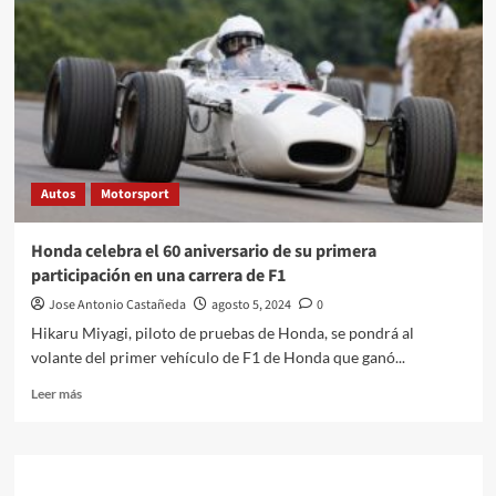
llega
a
BBVA
Autos
Motorsport
Honda celebra el 60 aniversario de su primera
participación en una carrera de F1
Jose Antonio Castañeda
agosto 5, 2024
0
Hikaru Miyagi, piloto de pruebas de Honda, se pondrá al
volante del primer vehículo de F1 de Honda que ganó...
Leer
Leer más
más
sobre
Honda
celebra
el