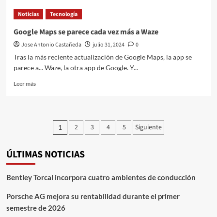
de
Noticias
Tecnología
Honda
«Saloon
Google Maps se parece cada vez más a Waze
0
Jose Antonio Castañeda
julio 31, 2024
0
Series
»
Tras la más reciente actualización de Google Maps, la app se
es
parece a... Waze, la otra app de Google. Y...
galardonado
con
Leer
Leer más
el
más
premio «Red
sobre
Dot:
Google
Best
Maps
Paginación
2
3
4
5
Siguiente
1
of
se
the
de
parece
Best
cada
ÚLTIMAS NOTICIAS
entradas
2024»
vez
más
a
Bentley Torcal incorpora cuatro ambientes de conducción
Waze
Porsche AG mejora su rentabilidad durante el primer
semestre de 2026