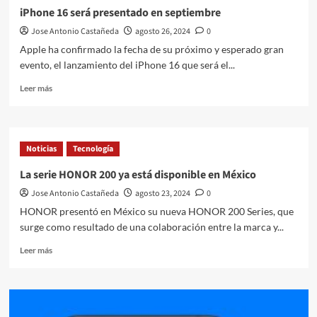
a
iPhone 16 será presentado en septiembre
Elon
Jose Antonio Castañeda
agosto 26, 2024
0
Musk
como
Apple ha confirmado la fecha de su próximo y esperado gran
líder
evento, el lanzamiento del iPhone 16 que será el...
del
nuevo
Leer
Leer más
Departamento
más
de
sobre
Eficiencia
iPhone
Gubernamental
16
Noticias
Tecnología
será
presentado
La serie HONOR 200 ya está disponible en México
en
Jose Antonio Castañeda
agosto 23, 2024
0
septiembre
HONOR presentó en México su nueva HONOR 200 Series, que
surge como resultado de una colaboración entre la marca y...
Leer
Leer más
más
sobre
La
serie
HONOR