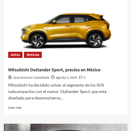
60
aniversario
de
su
primera
participación
en
una
carrera
Autos
Noticias
de
F1
Mitsubishi Outlander Sport, precios en México
Jose Antonio Castañeda
agosto 3, 2024
0
Mitsubishi ha decidido volver al segmento de los SUV
subcompactos con el nuevo: Outlander Sport, que está
diseñado para desenvolverse...
Leer
Leer más
más
sobre
Mitsubishi
Outlander