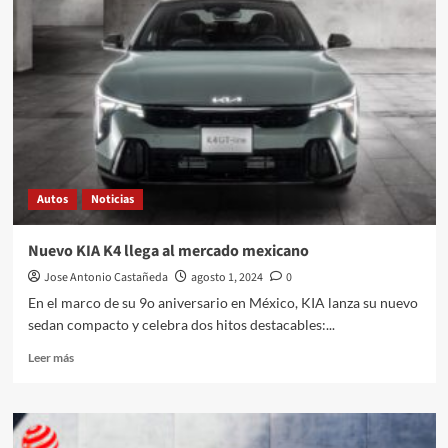
Sport,
precios
en
México
Autos
Noticias
Nuevo KIA K4 llega al mercado mexicano
Jose Antonio Castañeda
agosto 1, 2024
0
En el marco de su 9o aniversario en México, KIA lanza su nuevo
sedan compacto y celebra dos hitos destacables:...
Leer
Leer más
más
sobre
Nuevo
KIA