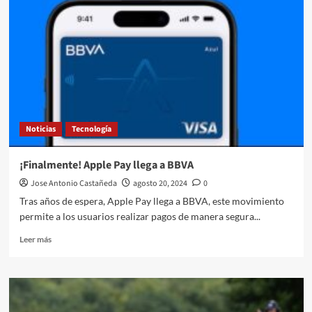
200
ya
está
disponible
en
México
Noticias
Tecnología
¡Finalmente! Apple Pay llega a BBVA
Jose Antonio Castañeda
agosto 20, 2024
0
Tras años de espera, Apple Pay llega a BBVA, este movimiento
permite a los usuarios realizar pagos de manera segura...
Leer
Leer más
más
sobre
¡Finalmente!
Apple
Pay