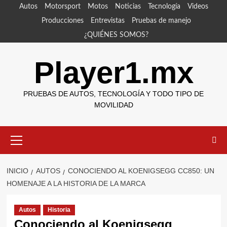
Saltar
Autos
Motorsport
Motos
Noticias
Tecnología
Videos
al
Producciones
Entrevistas
Pruebas de manejo
contenido
¿QUIÉNES SOMOS?
Player1.mx
PRUEBAS DE AUTOS, TECNOLOGÍA Y TODO TIPO DE
MOVILIDAD
Menú
primario
INICIO
AUTOS
CONOCIENDO AL KOENIGSEGG CC850: UN
HOMENAJE A LA HISTORIA DE LA MARCA
Autos
Historia
Conociendo al Koenigsegg