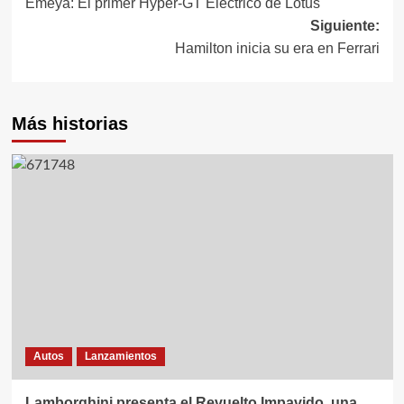
Emeya: El primer Hyper-GT Eléctrico de Lotus
de
Siguiente:
entradas
Hamilton inicia su era en Ferrari
Más historias
Autos
Lanzamientos
Lamborghini presenta el Revuelto Impavido, una