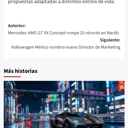
propuestas adaptadas a distintos estilos de vida.
Navegación
Anterior:
Mercedes-AMG GT XX Concept rompe 25 récords en Nardò
de
Siguiente:
entradas
Volkswagen México nombra nuevo Director de Marketing
Más historias