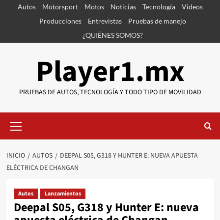
Saltar
Autos
Motorsport
Motos
Noticias
Tecnología
Videos
al
Producciones
Entrevistas
Pruebas de manejo
contenido
¿QUIÉNES SOMOS?
Player1.mx
PRUEBAS DE AUTOS, TECNOLOGÍA Y TODO TIPO DE MOVILIDAD
Menú
primario
INICIO
AUTOS
DEEPAL S05, G318 Y HUNTER E: NUEVA APUESTA
ELÉCTRICA DE CHANGAN
Autos
Lanzamientos
Deepal S05, G318 y Hunter E: nueva