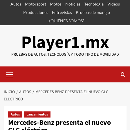
Saltar
Autos
Motorsport
Motos
Noticias
Tecnología
Videos
al
Producciones
Entrevistas
Pruebas de manejo
contenido
¿QUIÉNES SOMOS?
Player1.mx
PRUEBAS DE AUTOS, TECNOLOGÍA Y TODO TIPO DE MOVILIDAD
Menú
primario
INICIO
AUTOS
MERCEDES-BENZ PRESENTA EL NUEVO GLC
ELÉCTRICO
Autos
Lanzamientos
Mercedes-Benz presenta el nuevo