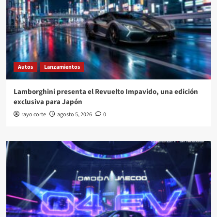
Autos
Lanzamientos
Lamborghini presenta el Revuelto Impavido, una edición
exclusiva para Japón
rayo corte
agosto 5, 2026
0