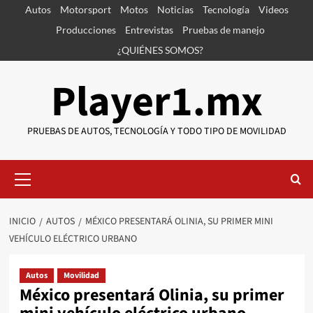
Saltar
Autos
Motorsport
Motos
Noticias
Tecnología
Videos
al
Producciones
Entrevistas
Pruebas de manejo
contenido
¿QUIÉNES SOMOS?
Player1.mx
PRUEBAS DE AUTOS, TECNOLOGÍA Y TODO TIPO DE MOVILIDAD
Menú
primario
INICIO
AUTOS
MÉXICO PRESENTARÁ OLINIA, SU PRIMER MINI
VEHÍCULO ELÉCTRICO URBANO
Autos
Movilidad
México presentará Olinia, su primer