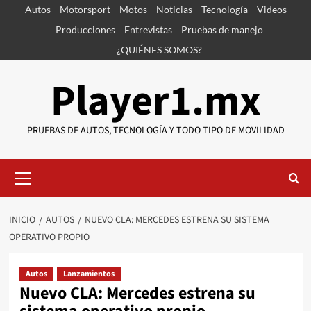
Saltar
Autos
Motorsport
Motos
Noticias
Tecnología
Videos
al
Producciones
Entrevistas
Pruebas de manejo
contenido
¿QUIÉNES SOMOS?
Player1.mx
PRUEBAS DE AUTOS, TECNOLOGÍA Y TODO TIPO DE MOVILIDAD
Menú
primario
INICIO
AUTOS
NUEVO CLA: MERCEDES ESTRENA SU SISTEMA
OPERATIVO PROPIO
Autos
Lanzamientos
Nuevo CLA: Mercedes estrena su