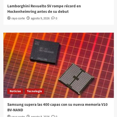
Lamborghini Revuelto SV rompe récord en
Hockenheimring antes de su debut
rayo corte
agosto 9, 2026
0
Noticias
Tecnología
Samsung supera las 400 capas con su nueva memoria V10
BV-NAND
rayo corte
agosto 8, 2026
0