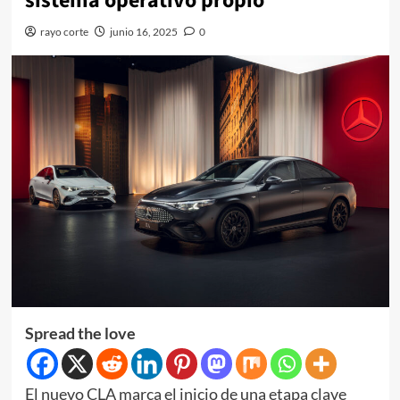
sistema operativo propio
rayo corte
junio 16, 2025
0
Spread the love
El nuevo CLA marca el inicio de una etapa clave