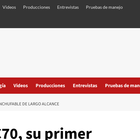
Videos
Producciones
Entrevistas
Pruebas de manejo
gía
Videos
Producciones
Entrevistas
Pruebas de man
 ENCHUFABLE DE LARGO ALCANCE
C70, su primer