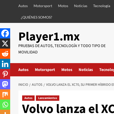
Saltar
Autos
Motorsport
Motos
Noticias
Tecnología
al
contenido
¿QUIÉNES SOMOS?
Player1.mx
PRUEBAS DE AUTOS, TECNOLOGÍA Y TODO TIPO DE
MOVILIDAD
Autos
Motorsport
Motos
Noticias
Tecnolo
INICIO
AUTOS
VOLVO LANZA EL XC70, SU PRIMER HÍBRIDO
Autos
Lanzamientos
Volvo lanza el X