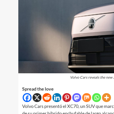
Volvo Cars reveals the new 
Spread the love
Volvo Cars presentó el XC70, un SUV que marca 
de su primer híbrido enchufable de largo alcan