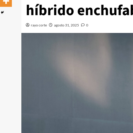
híbrido enchufab
rayo corte
agosto 31, 2025
0