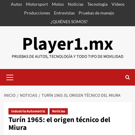
Saltar
Autos
Motorsport
Motos
Noticias
Tecnología
Videos
al
Producciones
Entrevistas
Pruebas de manejo
contenido
¿QUIÉNES SOMOS?
Player1.mx
PRUEBAS DE AUTOS, TECNOLOGÍA Y TODO TIPO DE MOVILIDAD
Menú
primario
INICIO
NOTICIAS
TURÍN 1965: EL ORIGEN TÉCNICO DEL MIURA
Industria Automotriz
Noticias
Turín 1965: el origen técnico del
Miura