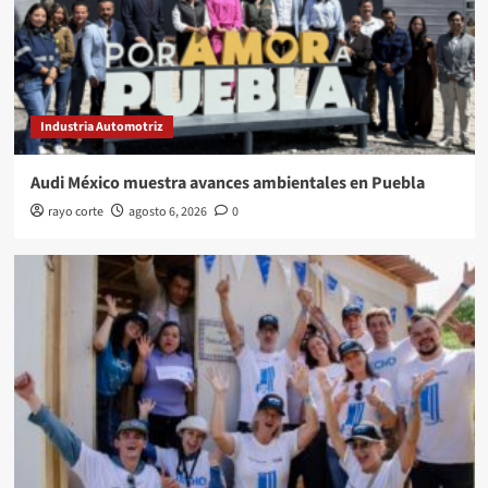
Industria Automotriz
Audi México muestra avances ambientales en Puebla
rayo corte
agosto 6, 2026
0