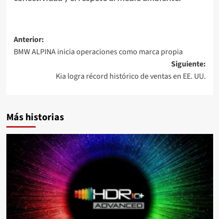
Navegación
Anterior:
BMW ALPINA inicia operaciones como marca propia
de
Siguiente:
entradas
Kia logra récord histórico de ventas en EE. UU.
Más historias