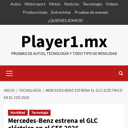
Saltar
Autos
Motorsport
Motos
Noticias
Tecnología
Videos
al
Producciones
Entrevistas
Pruebas de manejo
contenido
¿QUIÉNES SOMOS?
Player1.mx
PRUEBAS DE AUTOS, TECNOLOGÍA Y TODO TIPO DE MOVILIDAD
Menú
primario
INICIO
TECNOLOGÍA
MERCEDES-BENZ ESTRENA EL GLC ELÉCTRICO
EN EL CES 2026
Movilidad
Tecnología
Mercedes-Benz estrena el GLC