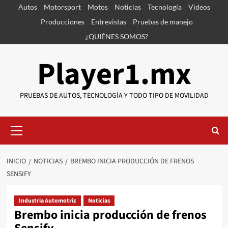
Saltar
Autos
Motorsport
Motos
Noticias
Tecnología
Videos
al
Producciones
Entrevistas
Pruebas de manejo
contenido
¿QUIÉNES SOMOS?
Player1.mx
PRUEBAS DE AUTOS, TECNOLOGÍA Y TODO TIPO DE MOVILIDAD
Menú
primario
INICIO
NOTICIAS
BREMBO INICIA PRODUCCIÓN DE FRENOS
SENSIFY
Industria Automotriz
Noticias
Brembo inicia producción de frenos