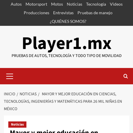
Saltar
Autos
Motorsport
Motos
Noticias
Tecnología
Videos
al
Producciones
Entrevistas
Pruebas de manejo
contenido
¿QUIÉNES SOMOS?
Player1.mx
PRUEBAS DE AUTOS, TECNOLOGÍA Y TODO TIPO DE MOVILIDAD
Menú
primario
INICIO
NOTICIAS
MAYOR Y MEJOR EDUCACIÓN EN CIENCIAS,
TECNOLOGÍAS, INGENIERÍAS Y MATEMÁTICAS PARA 26 MIL NIÑAS EN
MÉXICO
Noticias
Mayor y mejor educación en