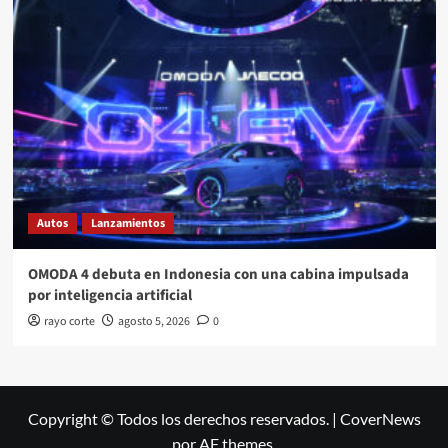
Autos
Lanzamientos
OMODA 4 debuta en Indonesia con una cabina impulsada
por inteligencia artificial
rayo corte
agosto 5, 2026
0
Copyright © Todos los derechos reservados.
|
CoverNews
por AF themes.