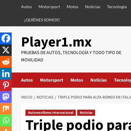
Saltar
Autos
Motorsport
Motos
Noticias
Tecnología
al
contenido
¿QUIÉNES SOMOS?
Player1.mx
PRUEBAS DE AUTOS, TECNOLOGÍA Y TODO TIPO DE
MOVILIDAD
Autos
Motorsport
Motos
Noticias
Tecnolo
INICIO
NOTICIAS
TRIPLE PODIO PARA ALFA ROMEO EN ITALI
Automovilismo Internacional
Noticias
Triple podio pa