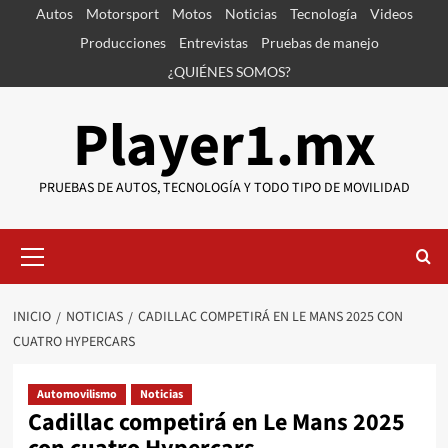
Saltar
Autos
Motorsport
Motos
Noticias
Tecnología
Videos
al
Producciones
Entrevistas
Pruebas de manejo
contenido
¿QUIÉNES SOMOS?
Player1.mx
PRUEBAS DE AUTOS, TECNOLOGÍA Y TODO TIPO DE MOVILIDAD
Menú
primario
INICIO
NOTICIAS
CADILLAC COMPETIRÁ EN LE MANS 2025 CON
CUATRO HYPERCARS
Automovilismo
Noticias
Cadillac competirá en Le Mans 2025