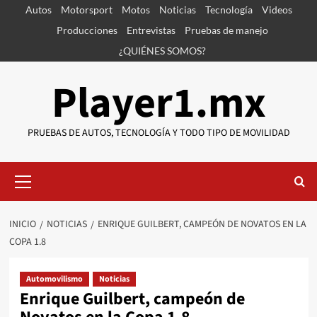
Saltar
Autos
Motorsport
Motos
Noticias
Tecnología
Videos
al
Producciones
Entrevistas
Pruebas de manejo
contenido
¿QUIÉNES SOMOS?
Player1.mx
PRUEBAS DE AUTOS, TECNOLOGÍA Y TODO TIPO DE MOVILIDAD
Menú
primario
INICIO
NOTICIAS
ENRIQUE GUILBERT, CAMPEÓN DE NOVATOS EN LA
COPA 1.8
Automovilismo
Noticias
Enrique Guilbert, campeón de