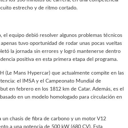
entes los 100 minutos de carrera, en una competencia
rcuito estrecho y de ritmo cortado.
, el equipo debió resolver algunos problemas técnicos
s apenas tuvo oportunidad de rodar unas pocas vueltas
pletó la jornada sin errores y logró mantenerse dentro
ndencia positiva en esta primera etapa del programa.
 LMH (Le Mans Hypercar) que actualmente compite en las
sistencia: el IMSA y el Campeonato Mundial de
ebut en febrero en los 1812 km de Catar. Además, es el
 basado en un modelo homologado para circulación en
iza un chasis de fibra de carbono y un motor V12
mento a una potencia de 500 kW (680 CV). Esta