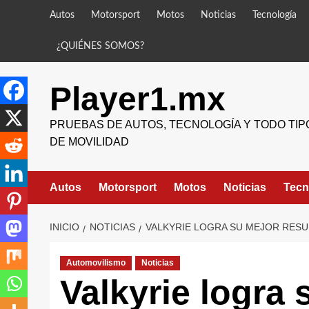
Saltar
Autos
Motorsport
Motos
Noticias
Tecnología
al
contenido
¿QUIÉNES SOMOS?
Player1.mx
PRUEBAS DE AUTOS, TECNOLOGÍA Y TODO TIP
DE MOVILIDAD
Autos
Motorsport
Motos
Noticias
Tecn
INICIO
NOTICIAS
VALKYRIE LOGRA SU MEJOR RESU
Automovilismo
Noticias
Valkyrie logra 