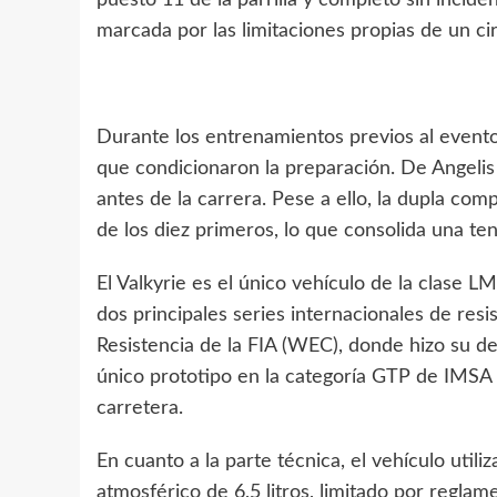
puesto 11 de la parrilla y completó sin incid
marcada por las limitaciones propias de un ci
Durante los entrenamientos previos al evento
que condicionaron la preparación. De Angeli
antes de la carrera. Pese a ello, la dupla com
de los diez primeros, lo que consolida una te
El Valkyrie es el único vehículo de la clase
dos principales series internacionales de re
Resistencia de la FIA (WEC), donde hizo su d
único prototipo en la categoría GTP de IMSA
carretera.
En cuanto a la parte técnica, el vehículo util
atmosférico de 6,5 litros, limitado por regla