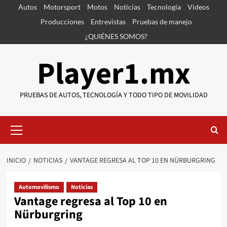
Saltar
Autos
Motorsport
Motos
Noticias
Tecnología
Videos
al
Producciones
Entrevistas
Pruebas de manejo
contenido
¿QUIÉNES SOMOS?
Player1.mx
PRUEBAS DE AUTOS, TECNOLOGÍA Y TODO TIPO DE MOVILIDAD
Menú
primario
INICIO
NOTICIAS
VANTAGE REGRESA AL TOP 10 EN NÜRBURGRING
Automovilismo
Noticias
Vantage regresa al Top 10 en
Nürburgring