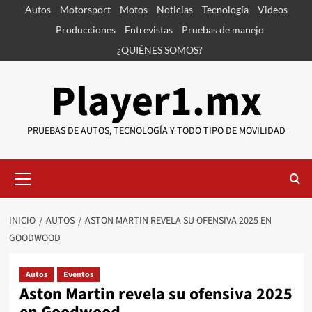
Saltar
Autos
Motorsport
Motos
Noticias
Tecnología
Videos
al
Producciones
Entrevistas
Pruebas de manejo
contenido
¿QUIÉNES SOMOS?
Player1.mx
PRUEBAS DE AUTOS, TECNOLOGÍA Y TODO TIPO DE MOVILIDAD
Menú
primario
INICIO
AUTOS
ASTON MARTIN REVELA SU OFENSIVA 2025 EN
GOODWOOD
Autos
Eventos
Aston Martin revela su ofensiva 2025