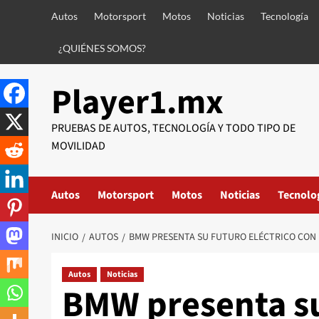
Saltar
Autos
Motorsport
Motos
Noticias
Tecnología
al
contenido
¿QUIÉNES SOMOS?
Player1.mx
PRUEBAS DE AUTOS, TECNOLOGÍA Y TODO TIPO DE
MOVILIDAD
Autos
Motorsport
Motos
Noticias
Tecnolo
INICIO
AUTOS
BMW PRESENTA SU FUTURO ELÉCTRICO CON 
Autos
Noticias
BMW presenta su