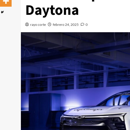
Daytona
rayo corte
febrero 24, 2025
0