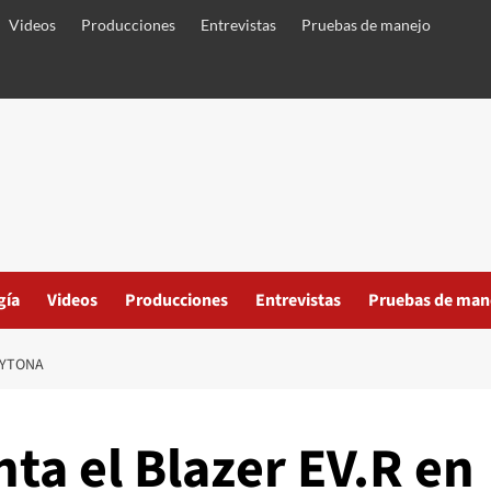
Videos
Producciones
Entrevistas
Pruebas de manejo
gía
Videos
Producciones
Entrevistas
Pruebas de man
AYTONA
ta el Blazer EV.R en