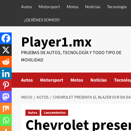
Saltar
Autos
Motorsport
Motos
Noticias
Tecnología
al
contenido
¿QUIÉNES SOMOS?
Player1.mx
PRUEBAS DE AUTOS, TECNOLOGÍA Y TODO TIPO DE
MOVILIDAD
Autos
Motorsport
Motos
Noticias
Tecnolo
INICIO
AUTOS
CHEVROLET PRESENTA EL BLAZER EV.R EN D
Autos
Lanzamientos
Chevrolet presen