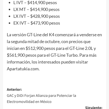
L IVT – $414,900 pesos
LX MT – $414,900 pesos
LX IVT – $428,900 pesos
EX IVT – $473,900 pesos
La versión GT-Line del K4 comenzará a venderse en
la segunda mitad de octubre, con precios que
inician en $512,900 pesos para el GT-Line 2.0L y
$561,900 pesos para el GT-Line Turbo. Para más
información, los interesados pueden visitar
Apartatukia.com.
Navegación
Anterior:
GAC y DiDi Forjan Alianza para Potenciar la
de
Electromovilidad en México
entradas
Siguiente: