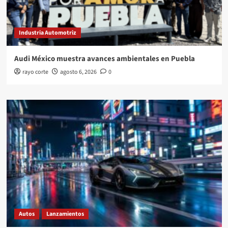
Industria Automotriz
Audi México muestra avances ambientales en Puebla
rayo corte
agosto 6, 2026
0
Autos
Lanzamientos