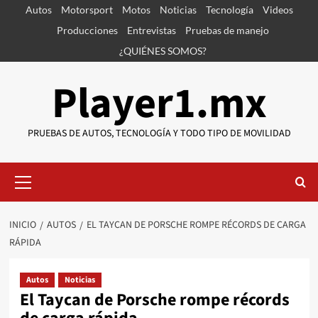
Saltar
Autos
Motorsport
Motos
Noticias
Tecnología
Videos
al
Producciones
Entrevistas
Pruebas de manejo
contenido
¿QUIÉNES SOMOS?
Player1.mx
PRUEBAS DE AUTOS, TECNOLOGÍA Y TODO TIPO DE MOVILIDAD
Menú
primario
INICIO
AUTOS
EL TAYCAN DE PORSCHE ROMPE RÉCORDS DE CARGA
RÁPIDA
Autos
Noticias
El Taycan de Porsche rompe récords