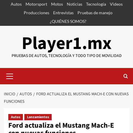
Saltar
Autos
Motorsport
Motos
Noticias
Tecnología
Videos
al
Producciones
Entrevistas
Pruebas de manejo
contenido
¿QUIÉNES SOMOS?
Player1.mx
PRUEBAS DE AUTOS, TECNOLOGÍA Y TODO TIPO DE MOVILIDAD
Menú
primario
INICIO
AUTOS
FORD ACTUALIZA EL MUSTANG MACH-E CON NUEVAS
FUNCIONES
Autos
Lanzamientos
Ford actualiza el Mustang Mach-E