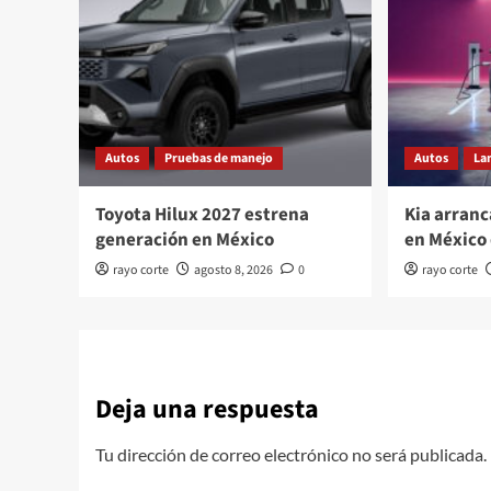
Autos
Pruebas de manejo
Autos
La
Toyota Hilux 2027 estrena
Kia arranc
generación en México
en México 
rayo corte
agosto 8, 2026
0
rayo corte
Deja una respuesta
Tu dirección de correo electrónico no será publicada.