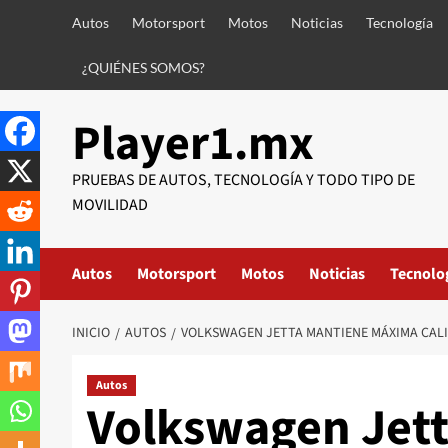
Saltar
Autos
Motorsport
Motos
Noticias
Tecnología
al
contenido
¿QUIÉNES SOMOS?
Player1.mx
PRUEBAS DE AUTOS, TECNOLOGÍA Y TODO TIPO DE
MOVILIDAD
Autos
Motorsport
Motos
Noticias
Tecnolo
INICIO
AUTOS
VOLKSWAGEN JETTA MANTIENE MÁXIMA CALI
Autos
Volkswagen Jet