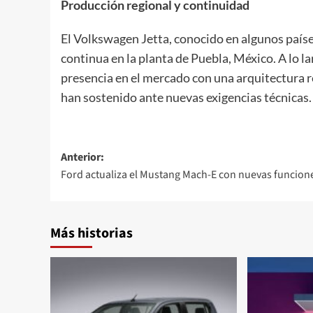
Producción regional y continuidad
El Volkswagen Jetta, conocido en algunos país
continua en la planta de Puebla, México. A lo 
presencia en el mercado con una arquitectura r
han sostenido ante nuevas exigencias técnicas.
Navegación
Anterior:
Ford actualiza el Mustang Mach-E con nuevas funcion
de
entradas
Más historias