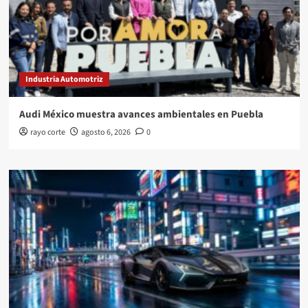
Industria Automotriz
Audi México muestra avances ambientales en Puebla
rayo corte
agosto 6, 2026
0