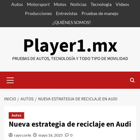
Saltar
Autos
Motorsport
Motos
Noticias
Tecnología
Videos
al
Producciones
Entrevistas
Pruebas de manejo
contenido
¿QUIÉNES SOMOS?
Player1.mx
PRUEBAS DE AUTOS, TECNOLOGÍA Y TODO TIPO DE MOVILIDAD
Menú
primario
INICIO
AUTOS
NUEVA ESTRATEGIA DE RECICLAJE EN AUDI
Autos
Nueva estrategia de reciclaje en Audi
rayo corte
mayo 16, 2025
0