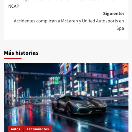
de
NCAP
entradas
Siguiente:
Accidentes complican a McLaren y United Autosports en
Spa
Más historias
Autos
Lanzamientos