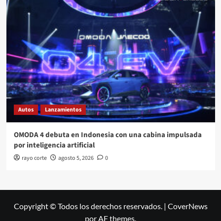
Autos
Lanzamientos
OMODA 4 debuta en Indonesia con una cabina impulsada
por inteligencia artificial
rayo corte
agosto 5, 2026
0
Copyright © Todos los derechos reservados.
|
CoverNews
por AF themes.