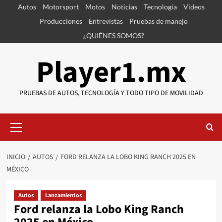
Saltar
Autos
Motorsport
Motos
Noticias
Tecnología
Videos
al
Producciones
Entrevistas
Pruebas de manejo
contenido
¿QUIÉNES SOMOS?
Player1.mx
PRUEBAS DE AUTOS, TECNOLOGÍA Y TODO TIPO DE MOVILIDAD
Menú
primario
INICIO
AUTOS
FORD RELANZA LA LOBO KING RANCH 2025 EN
MÉXICO
Autos
Lanzamientos
Ford relanza la Lobo King Ranch