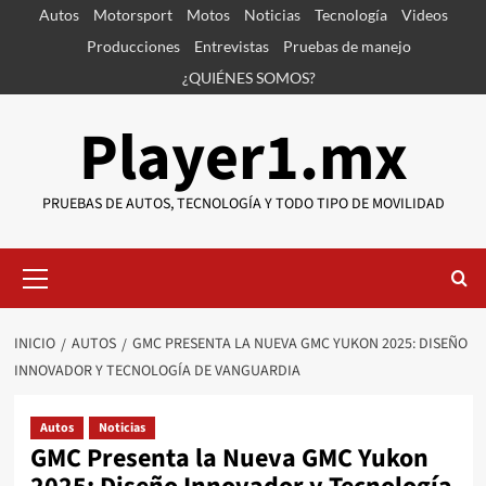
Saltar
Autos
Motorsport
Motos
Noticias
Tecnología
Videos
al
Producciones
Entrevistas
Pruebas de manejo
contenido
¿QUIÉNES SOMOS?
Player1.mx
PRUEBAS DE AUTOS, TECNOLOGÍA Y TODO TIPO DE MOVILIDAD
Menú
primario
INICIO
AUTOS
GMC PRESENTA LA NUEVA GMC YUKON 2025: DISEÑO
INNOVADOR Y TECNOLOGÍA DE VANGUARDIA
Autos
Noticias
GMC Presenta la Nueva GMC Yukon