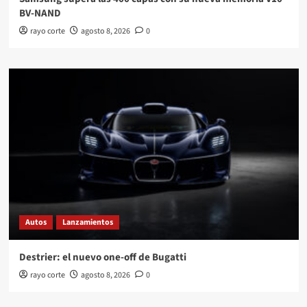
BV-NAND
rayo corte
agosto 8, 2026
0
Autos
Lanzamientos
Destrier: el nuevo one-off de Bugatti
rayo corte
agosto 8, 2026
0