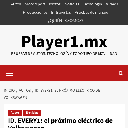
Saltar
Autos
Motorsport
Motos
Noticias
Tecnología
Videos
al
Producciones
Entrevistas
Pruebas de manejo
contenido
¿QUIÉNES SOMOS?
Player1.mx
PRUEBAS DE AUTOS, TECNOLOGÍA Y TODO TIPO DE MOVILIDAD
Menú
primario
INICIO
AUTOS
ID. EVERY1: EL PRÓXIMO ELÉCTRICO DE
VOLKSWAGEN
Autos
Noticias
ID. EVERY1: el próximo eléctrico de