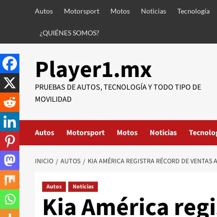
Saltar
Autos
Motorsport
Motos
Noticias
Tecnología
al
contenido
¿QUIÉNES SOMOS?
Player1.mx
PRUEBAS DE AUTOS, TECNOLOGÍA Y TODO TIPO DE
MOVILIDAD
Autos
Motorsport
Motos
Noticias
Tecnolo
INICIO
AUTOS
KIA AMÉRICA REGISTRA RÉCORD DE VENTAS 
Autos
Noticias
Kia América regi