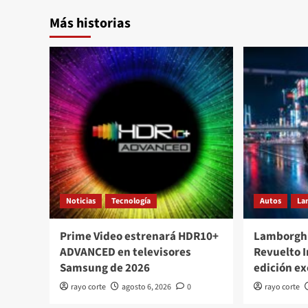
Más historias
Noticias
Tecnología
Autos
La
Prime Video estrenará HDR10+
Lamborghi
ADVANCED en televisores
Revuelto 
Samsung de 2026
edición ex
rayo corte
agosto 6, 2026
0
rayo corte