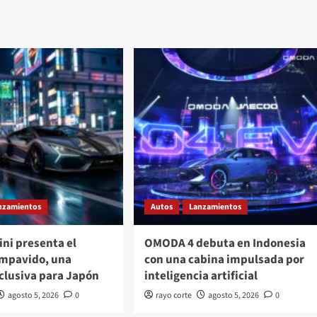
nzamientos
Autos
Lanzamientos
ni presenta el
OMODA 4 debuta en Indonesia
Impavido, una
con una cabina impulsada por
clusiva para Japón
inteligencia artificial
agosto 5, 2026
0
rayo corte
agosto 5, 2026
0