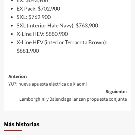
EX: $643,900
EX Pack: $702,900
SXL: $762,900
SXL (interior Hale Navy): $763,900
X-Line HEV: $880,900
X-Line HEV (interior Terracota Brown):
$881,900
Navegación
Anterior:
YU7: nueva apuesta eléctrica de Xiaomi
de
Siguiente:
entradas
Lamborghini y Balenciaga lanzan propuesta conjunta
Más historias