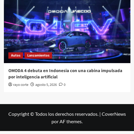
Autos
Lanzamientos
OMODA 4 debuta en Indonesia con una cabina impulsada
por inteligencia artificial
rayo corte
agosto 5, 2026
0
Copyright © Todos los derechos reservados.
|
CoverNews
por AF themes.