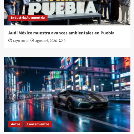
Industria Automotriz
Audi México muestra avances ambientales en Puebla
rayo corte
agosto 6, 2026
0
Autos
Lanzamientos