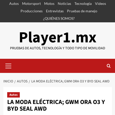
Saltar
Autos
Motorsport
Motos
Noticias
Tecnología
Videos
al
Producciones
Entrevistas
Pruebas de manejo
contenido
¿QUIÉNES SOMOS?
Player1.mx
PRUEBAS DE AUTOS, TECNOLOGÍA Y TODO TIPO DE MOVILIDAD
Menú
primario
INICIO
AUTOS
LA MODA ELÉCTRICA; GWM ORA O3 Y BYD SEAL AWD
Autos
LA MODA ELÉCTRICA; GWM ORA O3 Y
BYD SEAL AWD