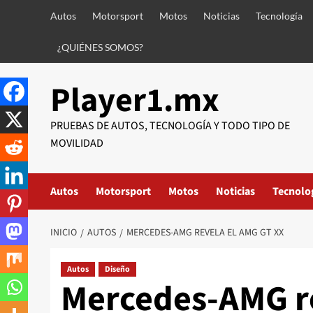
Saltar
Autos
Motorsport
Motos
Noticias
Tecnología
al
contenido
¿QUIÉNES SOMOS?
Player1.mx
PRUEBAS DE AUTOS, TECNOLOGÍA Y TODO TIPO DE
MOVILIDAD
Autos
Motorsport
Motos
Noticias
Tecnolo
INICIO
AUTOS
MERCEDES-AMG REVELA EL AMG GT XX
Autos
Diseño
Mercedes-AMG re