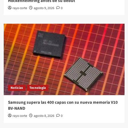
Hockenheimring antes de su debut
rayo corte
agosto 9, 2026
0
Noticias
Tecnología
Samsung supera las 400 capas con su nueva memoria V10
BV-NAND
rayo corte
agosto 8, 2026
0