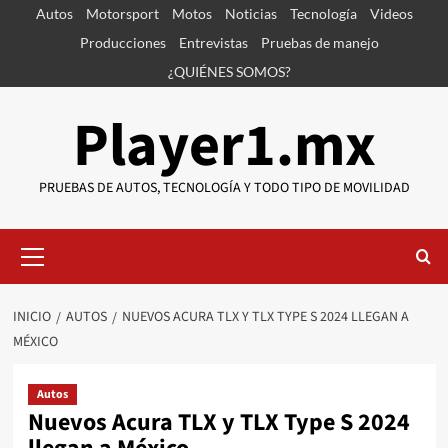
Saltar
Autos
Motorsport
Motos
Noticias
Tecnología
Videos
al
Producciones
Entrevistas
Pruebas de manejo
contenido
¿QUIÉNES SOMOS?
Player1.mx
PRUEBAS DE AUTOS, TECNOLOGÍA Y TODO TIPO DE MOVILIDAD
Menú
primario
INICIO
AUTOS
NUEVOS ACURA TLX Y TLX TYPE S 2024 LLEGAN A
MÉXICO
Autos
Nuevos Acura TLX y TLX Type S 2024