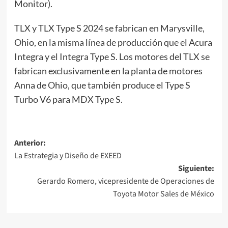
Monitor).
TLX y TLX Type S 2024 se fabrican en Marysville,
Ohio, en la misma línea de producción que el Acura
Integra y el Integra Type S. Los motores del TLX se
fabrican exclusivamente en la planta de motores
Anna de Ohio, que también produce el Type S
Turbo V6 para MDX Type S.
Navegación
Anterior:
La Estrategia y Diseño de EXEED
de
Siguiente:
entradas
Gerardo Romero, vicepresidente de Operaciones de
Toyota Motor Sales de México