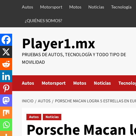
Saltar
Autos
Motorsport
Motos
Noticias
Tecnología
al
contenido
¿QUIÉNES SOMOS?
Player1.mx
PRUEBAS DE AUTOS, TECNOLOGÍA Y TODO TIPO DE
MOVILIDAD
Autos
Motorsport
Motos
Noticias
Tecnolo
INICIO
AUTOS
PORSCHE MACAN LOGRA 5 ESTRELLAS EN EU
Autos
Noticias
Porsche Macan lo