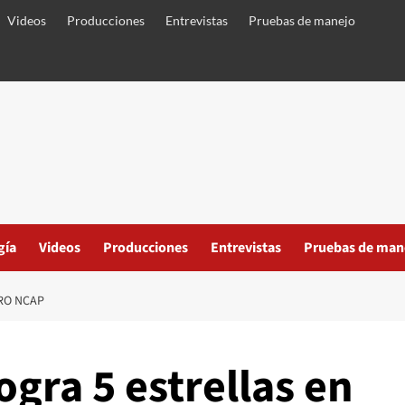
Videos
Producciones
Entrevistas
Pruebas de manejo
gía
Videos
Producciones
Entrevistas
Pruebas de man
RO NCAP
gra 5 estrellas en