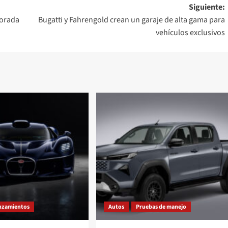
Siguiente:
porada
Bugatti y Fahrengold crean un garaje de alta gama para
vehículos exclusivos
nzamientos
Autos
Pruebas de manejo