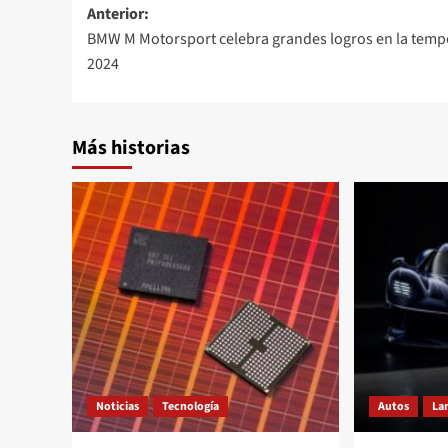
Navegación
Anterior:
BMW M Motorsport celebra grandes logros en la tem
de
2024
entradas
Más historias
Noticias
Tecnología
Autos
La