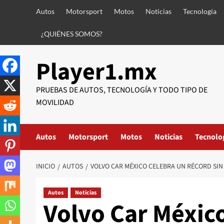
Saltar
Autos
Motorsport
Motos
Noticias
Tecnología
al
contenido
¿QUIÉNES SOMOS?
Player1.mx
PRUEBAS DE AUTOS, TECNOLOGÍA Y TODO TIPO DE
MOVILIDAD
Autos
Motorsport
Motos
Noticias
Tecnolo
INICIO
AUTOS
VOLVO CAR MÉXICO CELEBRA UN RÉCORD SIN
Autos
Noticias
Volvo Car México