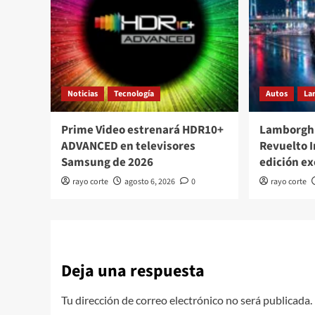
Noticias
Tecnología
Autos
La
Prime Video estrenará HDR10+
Lamborghi
ADVANCED en televisores
Revuelto 
Samsung de 2026
edición ex
rayo corte
agosto 6, 2026
0
rayo corte
Deja una respuesta
Tu dirección de correo electrónico no será publicada.