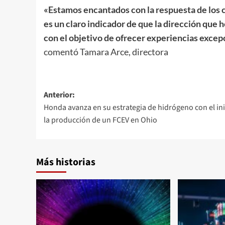
«Estamos encantados con la respuesta de los c
es un claro indicador de que la dirección qu
con el objetivo de ofrecer experiencias excep
comentó Tamara Arce, directora
Navegación
Anterior:
Honda avanza en su estrategia de hidrógeno con el ini
de
la producción de un FCEV en Ohio
entradas
Más historias