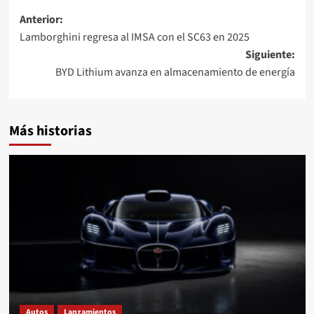
Navegación
Anterior:
Lamborghini regresa al IMSA con el SC63 en 2025
de
Siguiente:
entradas
BYD Lithium avanza en almacenamiento de energía
Más historias
Autos
Lanzamientos