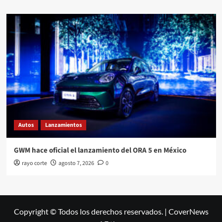
Autos
Lanzamientos
GWM hace oficial el lanzamiento del ORA 5 en México
rayo corte
agosto 7, 2026
0
Copyright © Todos los derechos reservados.
|
CoverNews