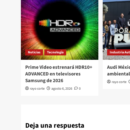
Noticias
Tecnología
Industria Au
Prime Video estrenará HDR10+
Audi Méxi
ADVANCED en televisores
ambiental
Samsung de 2026
rayo corte
rayo corte
agosto 6, 2026
0
Deja una respuesta