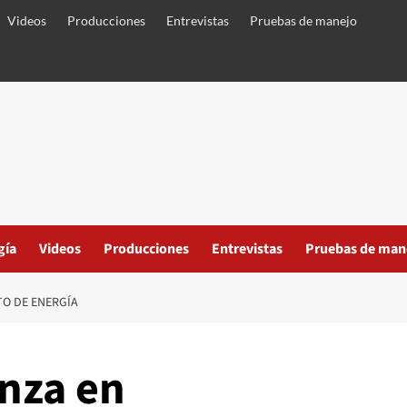
Videos
Producciones
Entrevistas
Pruebas de manejo
gía
Videos
Producciones
Entrevistas
Pruebas de man
O DE ENERGÍA
nza en