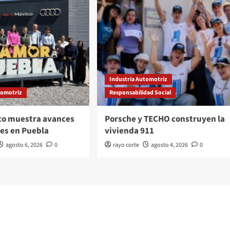
Industria Automotriz
tomotriz
Responsabilidad Social
co muestra avances
Porsche y TECHO construyen la
es en Puebla
vivienda 911
agosto 6, 2026
0
rayo corte
agosto 4, 2026
0