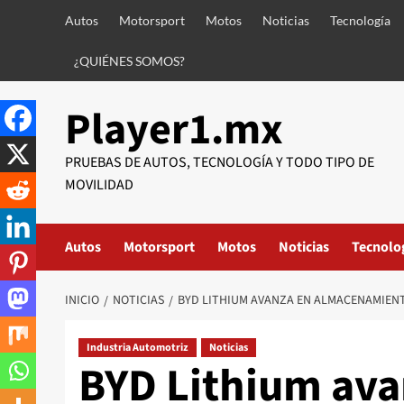
Saltar
Autos
Motorsport
Motos
Noticias
Tecnología
al
contenido
¿QUIÉNES SOMOS?
Player1.mx
PRUEBAS DE AUTOS, TECNOLOGÍA Y TODO TIPO DE
MOVILIDAD
Autos
Motorsport
Motos
Noticias
Tecnolo
INICIO
NOTICIAS
BYD LITHIUM AVANZA EN ALMACENAMIENT
Industria Automotriz
Noticias
BYD Lithium ava